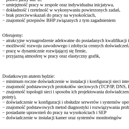
− umiejętność pracy w zespole oraz indywidualna inicjatywa,
− dokładność i rzetelność w wykonywaniu powierzonych zadań,
− brak przeciwwskazań do pracy na wysokościach,
− znajomość przepisów BHP związanych z tym zagadnieniem
Oferujemy:
− atrakcyjne wynagrodzenie adekwatne do posiadanych kwalifikacji 
− możliwość rozwoju zawodowego i zdobycia cennych doświadczeń
− pracę w dynamicznie rozwijającej się firmie,
− przyjazną atmosferę w pracy oraz elastyczny grafik,
Dodatkowym atutem będzie:
− minimum roczne doświadczenie w instalacji i konfiguracji sieci int
− znajomość podstawowych protokołów sieciowych (TCP/IP, DNS,
− znajomość topologii sieci i sposobu ich projektowania doświadczeni
pointy),
− doświadczenie w konfiguracji i obsłudze serwerów i systemów ope
− znajomość podstawowych metod diagnostyki i rozwiązywania prob
− posiadanie uprawnień do pracy na wysokościach i SEP
− doświadczenie w instalacji kamer oraz systemów monitoringów