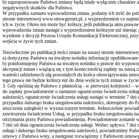
b) zaproponowane Państwu zmiany będą miały wyłącznie charakter ad
negatywnych skutków dla Państwa.
W przypadku zamiaru wprowadzenia zmian, podamy ich treść do publ
stronie internetowej www.strowgernet.pl, z wyprzedzeniem co najm
ich w życie. Okres ten może być krótszy, jeśli publikacja aktu praw
wprowadzenia zmian nastąpi z wyprzedzeniem krótszym niż miesiąc p
wyniknie z decyzji Prezesa Urzędu Komunikacji Elektronicznej, przy 
wejścia w życie tych zmian.
Niezwłocznie po publikacji treści zmian na naszej stronie internetowej
a) doręczymy Państwu na trwałym nośniku informacje opublikowane na
b) poinformujemy Państwa na trwałym nośniku o prawie do wypow
akceptacji zmian i wiążącą się z tym koniecznością zapłaty na naszą
wartości udzielonych ulg pozostałych do końca obowiązywania umowy
tego prawa nie będzie krótszy niż do dnia wejścia tych zmian w życie
3. Gdy opóźnią się Państwo z płatnością - w pierwszej kolejności 
do zapłaty powiadomienie o zamiarze ograniczenia świadczenia usłu
należności, ograniczenie świadczenia usługi nastąpi w terminie 7 dn
przypadku dalszego braku uregulowania należności, skierujemy do 
uiszczenia zaległości w wyznaczonym terminie. Jednocześnie powi
zawieszenia świadczenia Usług, w przypadku braku uregulowania nal
otrzymania przez Państwa powiadomienia. Powiadomienie zostanie w
7 dni od dnia ograniczenia świadczenia usługi. Wobec upływu 7 dni 
usługi i dalszego braku uregulowania należności, powiadomimy Pań
umowy z Państwa winy, a następnie rozwiążemy z Państwem umowę, 