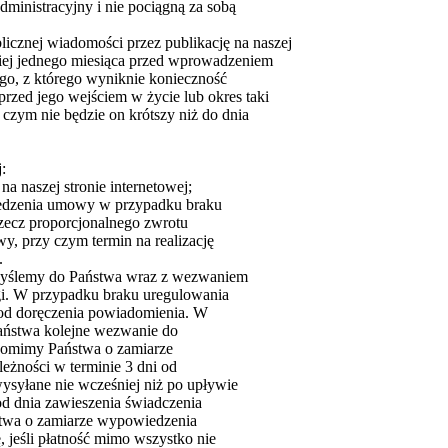
ministracyjny i nie pociągną za sobą
icznej wiadomości przez publikację na naszej
niej jednego miesiąca przed wprowadzeniem
nego, z którego wyniknie konieczność
rzed jego wejściem w życie lub okres taki
czym nie będzie on krótszy niż do dnia
:
 naszej stronie internetowej;
iedzenia umowy w przypadku braku
 rzecz proporcjonalnego zwrotu
, przy czym termin na realizację
.
– wyślemy do Państwa wraz z wezwaniem
gi. W przypadku braku uregulowania
i od doręczenia powiadomienia. W
Państwa kolejne wezwanie do
adomimy Państwa o zamiarze
eżności w terminie 3 dni od
ysyłane nie wcześniej niż po upływie
od dnia zawieszenia świadczenia
stwa o zamiarze wypowiedzenia
jeśli płatność mimo wszystko nie