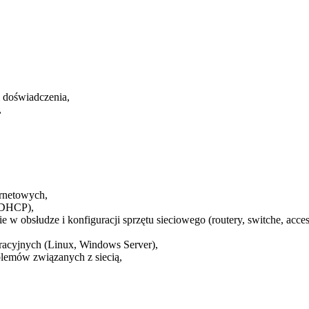
i doświadczenia,
,
ernetowych,
 DHCP),
e w obsłudze i konfiguracji sprzętu sieciowego (routery, switche, acce
racyjnych (Linux, Windows Server),
lemów związanych z siecią,