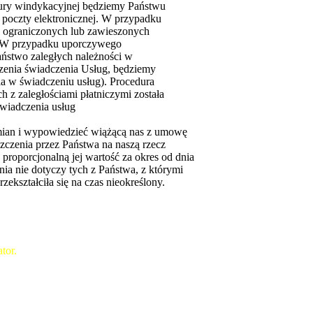
ury windykacyjnej będziemy Państwu
 poczty elektronicznej. W przypadku
e ograniczonych lub zawieszonych
at. W przypadku uporczywego
Państwo zaległych należności w
szenia świadczenia Usług, będziemy
ia w świadczeniu usług). Procedura
z zaległościami płatniczymi została
wiadczenia usług
ian i wypowiedzieć wiążącą nas z umowę
iszczenia przez Państwa na naszą rzecz
proporcjonalną jej wartość za okres od dnia
ia nie dotyczy tych z Państwa, z którymi
kształciła się na czas nieokreślony.
tor.