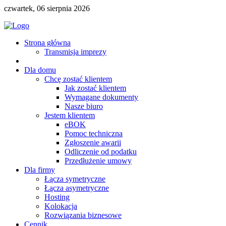
czwartek, 06 sierpnia 2026
Strona główna
Transmisja imprezy
Dla domu
Chcę zostać klientem
Jak zostać klientem
Wymagane dokumenty
Nasze biuro
Jestem klientem
eBOK
Pomoc techniczna
Zgłoszenie awarii
Odliczenie od podatku
Przedłużenie umowy
Dla firmy
Łącza symetryczne
Łącza asymetryczne
Hosting
Kolokacja
Rozwiązania biznesowe
Cennik