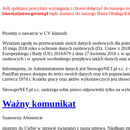
Jeśli spełniasz powyższe wymagania i chcesz dołączyć do naszego zes
biuro(at)strowgernet.pl
bądź dostarcz do naszego Biura Obsługi Kl
Prosimy o zawarcie w CV klauzuli:
Wyrażam zgodę na przetwarzanie moich danych osobowych dla potrzeb 
10 maja 2018 roku o ochronie danych osobowych (Dz. Ustaw z 2018
Europejskiego i Rady (UE) 2016/679 z dnia 27 kwietnia 2016 r. w 
osobowych i w sprawie swobodnego przepływu takich danych oraz
Informujemy, że Administratorem danych jest StrowgerNET.pl s.c. z 
Pani/Pan prawo dostępu do treści swoich danych oraz ich poprawiani
czerwca 1974 r. Kodeks pracy oraz aktów wykonawczych jest obow
StrowgerNET.pl s.c. zastrzega sobie prawo odpowiedzi tylko na wybr
Ważny komunikat
Szanowny Abonencie
piszemy do Ciebie w sprawie związanej z naszą umową. Niedługo zmi