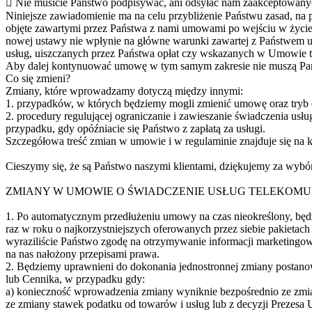
 Nie musicie Państwo podpisywać, ani odsyłać nam zaakceptowany
Niniejsze zawiadomienie ma na celu przybliżenie Państwu zasad, na 
objęte zawartymi przez Państwa z nami umowami po wejściu w życie 
nowej ustawy nie wpłynie na główne warunki zawartej z Państwem 
usług, uiszczanych przez Państwa opłat czy wskazanych w Umowie 
Aby dalej kontynuować umowę w tym samym zakresie nie muszą Pań
Co się zmieni?
Zmiany, które wprowadzamy dotyczą między innymi:
1. przypadków, w których będziemy mogli zmienić umowę oraz tryb
2. procedury regulującej ograniczanie i zawieszanie świadczenia us
przypadku, gdy opóźniacie się Państwo z zapłatą za usługi.
Szczegółowa treść zmian w umowie i w regulaminie znajduje się na k
Cieszymy się, że są Państwo naszymi klientami, dziękujemy za wybór
ZMIANY W UMOWIE O ŚWIADCZENIE USŁUG TELEKOM
1. Po automatycznym przedłużeniu umowy na czas nieokreślony, bę
raz w roku o najkorzystniejszych oferowanych przez siebie pakietach
wyraziliście Państwo zgodę na otrzymywanie informacji marketingo
na nas nałożony przepisami prawa.
2. Będziemy uprawnieni do dokonania jednostronnej zmiany postan
lub Cennika, w przypadku gdy:
a) konieczność wprowadzenia zmiany wyniknie bezpośrednio ze zmi
ze zmiany stawek podatku od towarów i usług lub z decyzji Prezesa