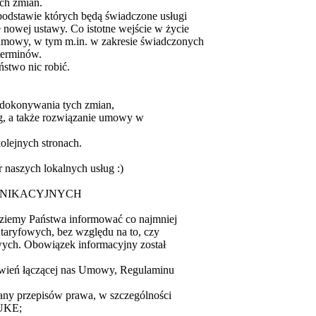
ch zmian.
podstawie których będą świadczone usługi
nowej ustawy. Co istotne wejście w życie
umowy, w tym m.in. w zakresie świadczonych
terminów.
stwo nic robić.
 dokonywania tych zmian,
ług, a także rozwiązanie umowy w
olejnych stronach.
 naszych lokalnych usług :)
UNIKACYJNYCH
dziemy Państwa informować co najmniej
 taryfowych, bez względu na to, czy
wych. Obowiązek informacyjny został
owień łączącej nas Umowy, Regulaminu
any przepisów prawa, w szczególności
 UKE;