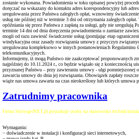
zostanie wykonana. Powiadomienia w toku opisanej powyżej proced
doręczać na wskazany do kontaktu adres korespondencyjny lub adres
uregulowania przez Państwa zaległych opłat, wznowimy świadczeni
usług nie później niż w terminie 3 dni od otrzymania zaległych opł
opóźniania się przez Państwa z zapłatą za usługi, gdy nie uregulują 
terminie 14 dni od dnia doręczenia powiadomienia o zamiarze zawie
mogli od razu zawiesić świadczenie usług (pomijając etap ograniczen
windykacyjna oraz zasady rozwiązania umowy z przyczyn związanych 
uregulowana kompleksowo w innych postanowieniach Regulaminu ś
telekomunikacyjnych.
Informujemy, iż mogą Państwo nie zaakceptować proponowanych zm
najpóźniej do 10.11.2024 r., co będzie wiązało się z koniecznością u
przyznanej Państwu – przy zawieraniu umowy - ulgi pomniejszonej o 
zawarcia umowy do dnia jej rozwiązania. Obowiązek zapłaty roszczen
wiąże nas umowa zawarta na czas nieokreślony lub których umowa prze
Zatrudnimy pracownika
Firma StrowgerNET.pl poszukuje osoby na stanowisko technik/instala
Wymagania:
− doświadczenie w instalacji i konfiguracji sieci internetowych,
− prawo jazdy kat. B,