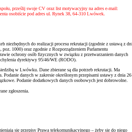
połu, prześlij swoje CV oraz list motywacyjny na adres e-mail:
ienta osobiście pod adres ul. Rynek 38, 64-310 Lwówek.
niezbędnych do realizacji procesu rekrutacji (zgodnie z ustawą z dn
, poz. 1000) oraz zgodnie z Rozporządzeniem Parlamentu
sprawie ochrony osób fizycznych w związku z przetwarzaniem danych
 uchylenia dyrektywy 95/46/WE (RODO).
siedzibą w Lwówku. Dane zbierane są dla potrzeb rekrutacji. Ma
a. Podanie danych w zakresie określonym przepisami ustawy z dnia 26
iązkowe. Podanie dodatkowych danych osobowych jest dobrowolne.
ane zgłoszenia.
eniają się przepisy Prawa telekomunikacyjnego – żeby się do niego