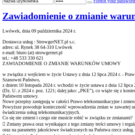
Forgot your passwor
Zawiadomienie o zmianie war
Lwówek, dnia 09 października 2024 r.
Dostawca usług : StrowgerNET.pl s.c.
adres: ul. Rynek 38 64-310 Lwówek
e-mail: biuro (at) strowgernet.pl
tel.: +48 533 330 621
ZAWIADOMIENIE O ZMIANIE WARUNKÓW UMOWY
w związku z wejściem w życie Ustawy z dnia 12 lipca 2024 r. - Praw
Szanowni Państwo,
z dniem 10 listopada 2024 r. wchodzi w życie ustawa z dnia 12 lipca 
(Dz. U. z 2024 r. poz. 1221; dalej jako: „PKE”), co wiąże się z kon
Państwem umowy.
Nowe przepisy zastępują w całości Prawo telekomunikacyjne i zmieni
Powyższe powoduje konieczność wprowadzenia zmian w zawartej um
świadczenia usług telekomunikacyjnych.
Co się nie zmieni i czego nie musicie robić w związku ze zmianami?
 Zmiany prawa oraz wynikające z tego zmiany treści umowy i regu
oraz na parametry jakościowe świadczonych na Państwa rzecz usług.