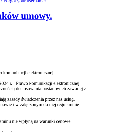
d?
Forgot your username?
unków umowy.
o komunikacji elektronicznej
2024 r. - Prawo komunikacji elektronicznej
iecznością dostosowania postanowień zawartej z
ają zasady świadczenia przez nas usług.
owie i w załączonym do niej regulaminie
laminu nie wpłyną na warunki cenowe