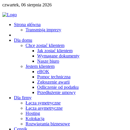
czwartek, 06 sierpnia 2026
Strona główna
Transmisja imprezy
Dla domu
Chcę zostać klientem
Jak zostać klientem
Wymagane dokumenty
Nasze biuro
Jestem klientem
eBOK
Pomoc techniczna
Zgłoszenie awarii
Odliczenie od podatku
Przedłużenie umowy
Dla firmy
Łącza symetryczne
Łącza asymetryczne
Hosting
Kolokacja
Rozwiązania biznesowe
Cennik