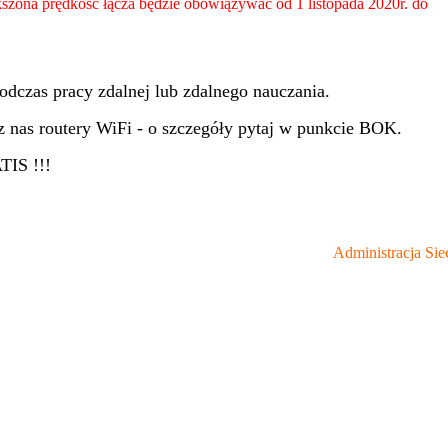
szona prędkość łącza będzie obowiązywać od 1 listopada 2020r. do
odczas pracy zdalnej lub zdalnego nauczania.
z nas routery WiFi - o szczegóły pytaj w punkcie BOK.
TIS !!!
Administracja Siec