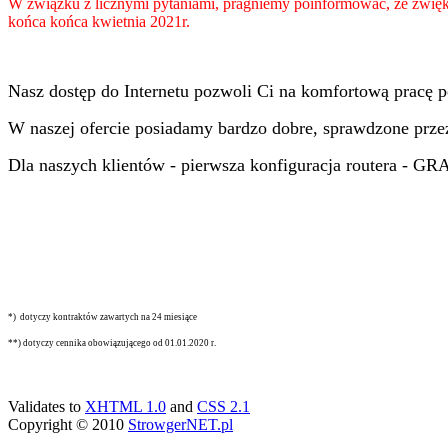
W związku z licznymi pytaniami, pragniemy poinformować, że zwięk
końca końca kwietnia 2021r.
Nasz dostęp do Internetu pozwoli Ci na komfortową pracę p
W naszej ofercie posiadamy bardzo dobre, sprawdzone prze
Dla naszych klientów - pierwsza konfiguracja routera - GRA
*) dotyczy kontraktów zawartych na 24 miesiące
**) dotyczy cennika obowiązującego od 01.01.2020 r.
Validates to
XHTML 1.0
and
CSS 2.1
Copyright © 2010
StrowgerNET.pl